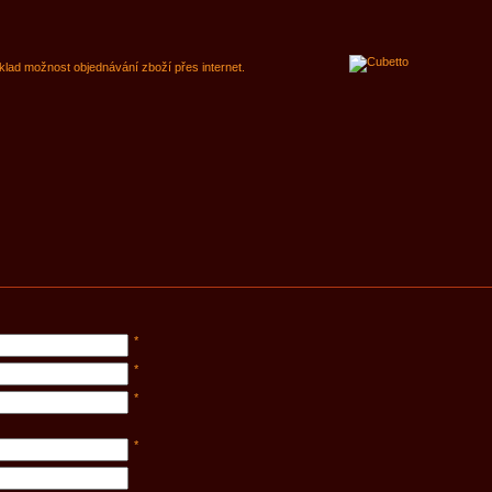
klad možnost objednávání zboží přes internet.
*
*
*
*