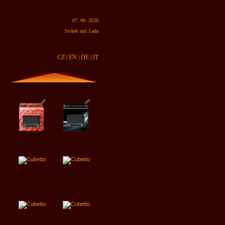
07. 08. 2026
Svátek má: Lada
CZ
| EN |
DE
| IT