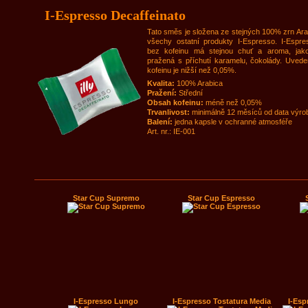
I-Espresso Decaffeinato
Tato směs je složena ze stejných 100% zrn Ara
všechy ostatní produkty I-Espresso. I-Espr
bez kofeinu má stejnou chuť a aroma, jak
pražená s příchutí karamelu, čokolády. Uved
kofeinu je nižší než 0,05%.
Kvalita:
100% Arabica
Pražení:
Střední
Obsah kofeinu:
méně než 0,05%
Trvanlivost:
minimálně 12 měsíců od data výro
Balení:
jedna kapsle v ochranné atmosféře
Art. nr.: IE-001
Star Cup Supremo
Star Cup Espresso
I-Espresso Lungo
I-Espresso Tostatura Media
I-Esp