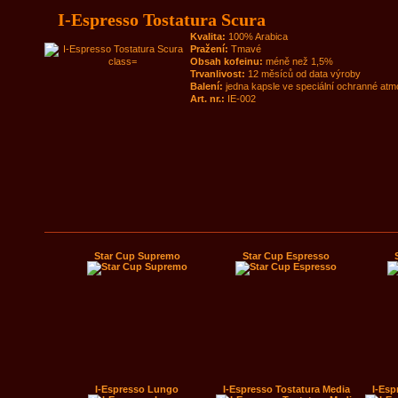
I-Espresso Tostatura Scura
Kvalita:
100% Arabica
Pražení:
Tmavé
Obsah kofeinu:
méně než 1,5%
Trvanlivost:
12 měsíců od data výroby
Balení:
jedna kapsle ve speciální ochranné atm
Art. nr.:
IE-002
Star Cup Supremo
Star Cup Espresso
I-Espresso Lungo
I-Espresso Tostatura Media
I-Esp